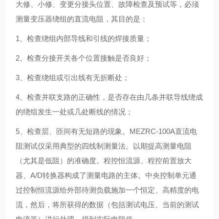
大修、小修、变更分接头位置、故障检查及预试等，必须
测量变压器绕组的直流电阻，
其目的是：
1、检查绕组内部导线和引线的焊接质量；
2、检查分接开关各个位置接触是否良好；
3、检查绕组或引出线有无折断处；
4、检查并联支路的正确性，是否存在由几条并联导线绕成
的绕组发生一处或几处断线的情况；
5、检查层、匝间有无短路的现象。
MEZRC-100A直流电
阻测试仪
采用典型的四线制测量法。以期提高测量电阻
（尤其是低阻）的准确度。程控恒流源、程控前置放大
器、A/D转换器构成了测量电路的主体。中央控制单元通
过控制恒流源给外部待测负载施加一个恒定、高精度的电
流，然后，将所获得的数据（包括测试电压、当前的测试