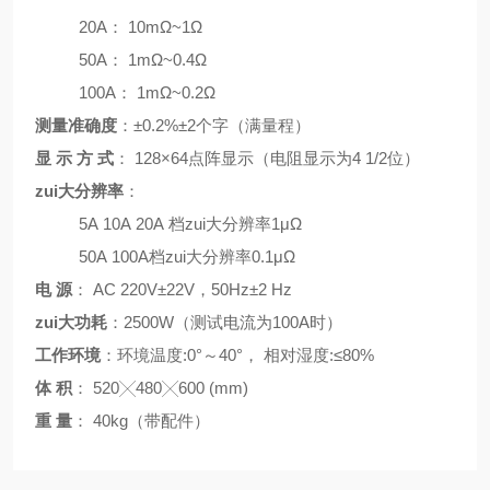
20A
：
10m
Ω
~1
Ω
50A
：
1m
Ω
~0.4
Ω
100A
：
1m
Ω
~0.2
Ω
测量准确度
：
±
0.2%
±
2
个字（满量程）
显 示 方 式
：
128
×
64
点阵显示（电阻显示为
4 1/2
位）
zui大分辨率
：
5A 10A 20A
档zui大分辨率
1
μΩ
50A 100A
档zui大分辨率
0.1
μΩ
电 源
：
AC 220V
±
22V
，
50Hz
±
2 Hz
zui大功耗
：
2500W
（测试电流为
100A
时）
工作环境
：环境温度
:0
°
～
40
°
， 相对湿度
:
≤
80%
体 积
：
520
╳
480
╳
600 (mm)
重 量
：
40kg
（带配件）