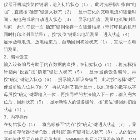
仪器开机或按复位键后，进入初始状态（1）。此时光标指针指向“电
阻”，直接按“确定”键进入状态（2），显示变化的充电电流和测量时
间，充电完成后自动进入状态（3），显示电阻值、测量电流和测量
时间，此时每按一次“确定”键则储存一次测量结果（带打印机的机型
同时打印出测量结果）。按“复位”键退出电阻测量，进入状态（4），
显示放电电流。放电结束后，自动回到初始状态（1），完成一次电
阻测量。
2、编号设置
输入设备编号有助于内存数据的查找，在初始状态（1），将光标指
针指向“设置”按“确定”键进入状态（5），显示当前设备编号。再
按“确定”键进入状态（6），提示输入新设备编号，此时按“选择”键可
使当前输入位从‘0’到‘9’，再从‘A’到‘Z’循环显示，找到所要的数字或字
母后按“确定”键即输入一位，再按同样的方法输入下一位，输入完六
位后，回到状态（5），显示新输入的设备编号。按“复位”键回到初始
状态（1）。
3、内存操作
在初始状态（1），将光标移至“内存”按“确定”键进入状态（7），显
示当前存储器记录总数，此时按“选择”键可进入状态（8），从的记录
开始依此显示存储器记录内容，NNNNNN表示该记录设备编号，MM