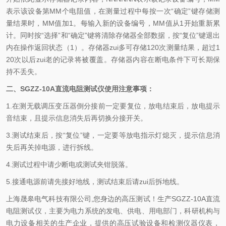
表示该设备第MM个电阻值，在测量过程中每按一次“确定”键存储测
量结果时，MM值加1。每输入新的设备编号，MM值从1开始重新累
计。同时按“选择”和“确定”键将清除存储器全部数据，按“复位”键退出
内在操作返回状态（1）。存储器zui多可存储120次测量结果，超过1
20次以后zui老的记录将被覆盖。存储器内容在断电条件下可长期保
持不丢失。
二、SGZZ-10A直流电阻测试仪
使用注意事项：
1.在测无载调压变压器倒分接前一定要复位，放电结束后，放电提示
音结束，且提示信息消失后再切换分接开关。
3.测试结束后，按“复位”键，一定要等放电指示灯熄灭，提示信息消
失后再关掉电源，进行拆线。
4.测试过程中请少断电或测试夹钳脱落。
5.接通电源前请先接好地线，测试结束后请zui后拆地线。
上海晟皋电气科技有限公司,您身边的高压测试！生产
SGZZ-10A直流
电阻测试仪
，主要为电力系统的发电、供电、用电部门，科研机构与
电力设备相关的生产企业，提供的高压试验设备和检测仪器仪表，