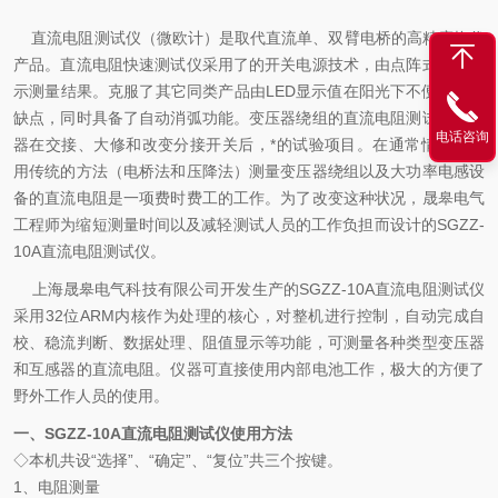
直流电阻测试仪（微欧计）是取代直流单、双臂电桥的高精度换代
产品。直流电阻快速测试仪采用了的开关电源技术，由点阵式液晶显
示测量结果。克服了其它同类产品由LED显示值在阳光下不便读数的
缺点，同时具备了自动消弧功能。变压器绕组的直流电阻测试是变压
电话咨询
器在交接、大修和改变分接开关后，*的试验项目。在通常情况下，
用传统的方法（电桥法和压降法）测量变压器绕组以及大功率电感设
备的直流电阻是一项费时费工的工作。为了改变这种状况，晟皋电气
工程师为缩短测量时间以及减轻测试人员的工作负担而设计的SGZZ-
10A直流电阻测试仪。
上海晟皋电气科技有限公司开发生产的SGZZ-10A直流电阻测试仪
采用32位ARM内核作为处理的核心，对整机进行控制，自动完成自
校、稳流判断、数据处理、阻值显示等功能，可测量各种类型变压器
和互感器的直流电阻。仪器可直接使用内部电池工作，极大的方便了
野外工作人员的使用。
一、SGZZ-10A直流电阻测试仪使用方法
◇本机共设“选择”、“确定”、“复位”共三个按键。
1、电阻测量