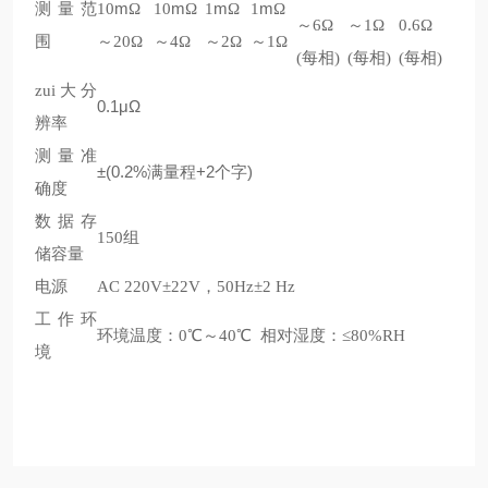
m
m
m
m
测量范
10
Ω
10
Ω
1
Ω
1
Ω
～6Ω
～1Ω
0.6Ω
围
～20Ω
～4Ω
～2Ω
～1Ω
(每相)
(每相)
(每相)
zui大分
0.1μΩ
辨率
测量准
±(0.2%满量程+2个字)
确度
数据存
150组
储容量
电源
AC 220V±22V，50Hz±2 Hz
工作环
环境温度：0℃～40℃ 相对湿度：≤80%RH
境