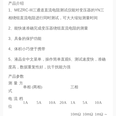
产品介绍
1、
MEZRC-III三通道直流电阻测试仪
能对变压器的YN三
相绕组直流电阻进行同时测试，可大大缩短测量时间
2、
能快速准确完成变压器绕组直流电阻的测量
3、
具备的保护功能
4、体积小巧便于携带
5、液晶全中文菜单，操作简单直观6、测试速度快，准确
度高，数据重复性好，抗干扰能力强
产品参数
测量方
单相 (两相)
三相
式
电流档
1A
5A
10A
20A
1A
5A
10A
位
m
m
m
10
Ω
10
Ω
1
Ω～