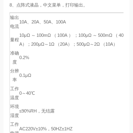
8、点阵式液晶，中文菜单，打印输出。
输出
10A、20A、50A、100A
电流
10μΩ～100mΩ（100A）；100μΩ～500mΩ（40
量程
A）；200μΩ～1Ω （20A）；500μΩ～2Ω （10A）
准确
0.2%
度
分辨
0.1μΩ
率
工作
0～40℃
温度
环境
≤90%RH，无结露
湿度
工作
AC220V±10%，50HZ±1HZ