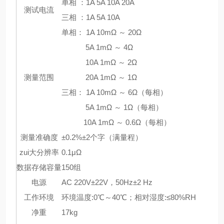
单相 ：1A 5A 10A 20A
测试电流
三相 ：1A 5A 10A
单相： 1A 10mΩ ～ 20Ω
5A 1mΩ ～ 4Ω
10A 1mΩ ～ 2Ω
测量范围
20A 1mΩ ～ 1Ω
三相： 1A 10mΩ ～ 6Ω（每相）
5A 1mΩ ～ 1Ω（每相）
10A 1mΩ ～ 0.6Ω（每相）
测量准确度
±0.2%±2个字（满量程）
zui大分辨率
0.1μΩ
数据存储容量
150组
电源
AC 220V±22V，50Hz±2 Hz
工作环境
环境温度:0℃～40℃；相对湿度:≤80%RH
净重
17kg