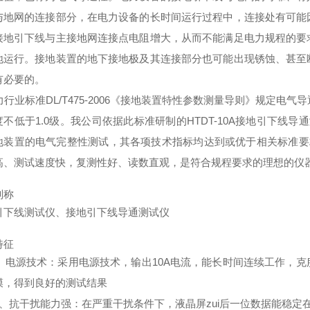
与地网的连接部分，在电力设备的长时间运行过程中，连接处有可能
接地引下线与主接地网连接点电阻增大，从而不能满足电力规程的要
地运行。接地装置的地下接地极及其连接部分也可能出现锈蚀、甚至
有必要的。
行业标准DL/T475-2006《接地装置特性参数测量导则》规定电
度不低于1.0级。我公司依据此标准研制的HTDT-10A接地引下线
地装置的电气完整性测试，其各项技术指标均达到或优于相关标准要求。
高、测试速度快，复测性好、读数直观，是符合规程要求的理想的仪
别称
引下线测试仪、接地引下线导通测试仪
特征
电源技术：采用电源技术，输出10A电流，能长时间连续工作，克
膜，得到良好的测试结果
抗干扰能力强：在严重干扰条件下，液晶屏zui后一位数据能稳定在