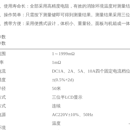
使用寿命长：全部采用高精度电阻，有效的消除环境温度对测量结
操作简单：只需按下测量键即可得到测量结果。测量结果采用三位半L
携带方便：采用便携式设计，体积小、重量轻。面板与机箱成一体
参数
参数
范围
1～1999mΩ
 率
1mΩ
电流
DC1A、2A、5A、10A四个固定电流档
精度
±(0.5%+2d)
半径
50米
方式
三位半LCD显示
方式
连续
电源
AC220V±10%、50Hz
温度
环境