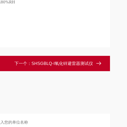
≤80%RH
下一个：
SHSGBLQ-I氧化锌避雷器测试仪