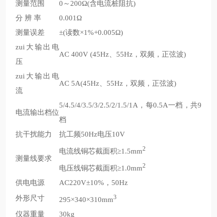
测量范围
0～200Ω(含电流桩阻抗)
分 辨 率
0.001Ω
测量误差
±(读数×1%+0.005Ω)
zui大输出电
AC 400V (45Hz、55Hz，双频，正弦波)
压
zui大输出电
AC 5A(45Hz、55Hz，双频，正弦波)
流
5/4.5/4/3.5/3/2.5/2/1.5/1A，每0.5A一档，共9
电流输出档位
档
抗干扰能力
抗工频50Hz电压10V
2
电流线铜芯截面积≥1.5mm
测量线要求
2
电压线铜芯截面积≥1.0mm
供电电源
AC220V±10%，50Hz
3
外形尺寸
295×340×310mm
仪器重量
30kg