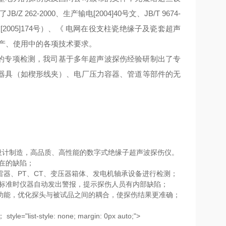
-2000、生产输电[2004]40号文、JB/T 9674-
2005]174号）、《 电网在役支柱瓷绝缘子及瓷套超声
产、使用中的各项技术要求。
的专项检测，我司基于多年超声波探伤经验研制出了专
器具（如楔形线夹）、电厂压力容器、管道等部件的无
00）设计制造，高品质、高性能的数字式绝缘子超声波探伤仪。
在的缺陷；
避雷器、PT、CT、变压器箱体、发电机轴承设备进行检测；
出标准时仪器自动发出警报，提示探伤人员有内部缺陷；
校正功能，优化探头与被试品之间的耦合，使探伤结果更准确；
tyle: none; margin: 0px auto;">