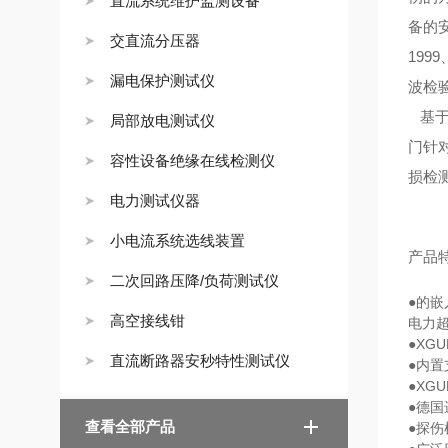
直流系统维护监测设备
备的安
交直流分压器
199
漏电保护测试仪
波检
基于
局部放电测试仪
门针
容性设备绝缘在线检测仪
损检
电力测试仪器
小电流系统选线装置
产品
二次回路压降/负荷测试仪
●的嵌
高空接线钳
电力
●XG
直流断路器安秒特性测试仪
●内
●XG
●德
查看全部产品
●探伤检