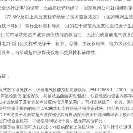
全运行提供*的保障，比如高压瓷绝缘子，国家电网公司就相继制定了JB/Z 262
9、《72.5kV及以上高压支柱瓷绝缘子技术监督规定》（国家电网生技[
验技术导则》 等行业标准和导则，目的在于规范高压支柱瓷绝缘子生
目前市场常规超声波探伤仪功能的狭隘性，无法完成当前电气设备
对电力部门瓷支柱式绝缘子、套管、母排、主设备箱体、电力线路金
测设备，与常规超声波探伤仪相比更具性和前瞻性。
特征：
入式数字系统技术，仪器电气性能指标均按欧标（EN 12668.1 - 20
超声波检测仪 配备探头，与被试品曲面实现*匹配，快捷检测出设备内部存
UD-PBI绝缘子及套管超声波探伤仪适用范围广。可对瓷绝缘子、套管、
置支柱绝缘子探伤的标准DAC曲线和支柱绝缘子探伤瓷试块。内部裂纹超
UD-PBI绝缘子及套管超声波探伤仪具有自动探头校正功能和曲率表面
国进口铝合金机箱，可轻松抑制现场干扰，低噪声高信噪比；
测灵敏度较高可达110dB；<li提供配套上位机软件，方便与计算机通讯； style="list-s