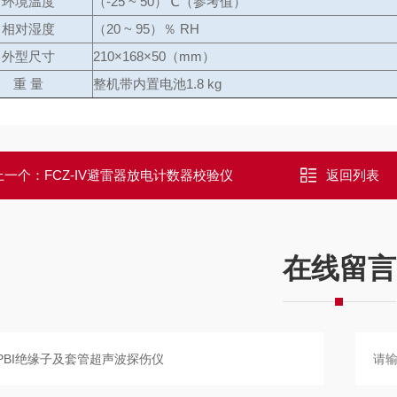
环境温度
（-25 ~ 50）℃（参考值）
相对湿度
（20 ~ 95）％ RH
外型尺寸
210×168×50（mm）
重 量
整机带内置电池1.8 kg
上一个：
FCZ-IV避雷器放电计数器校验仪
返回列表
在线留言