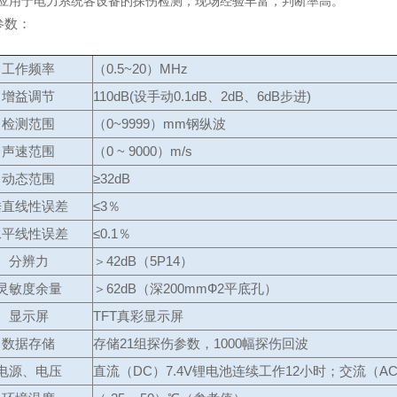
泛应用于电力系统各设备的探伤检测，现场经验丰富，判断率高。
参数：
工作频率
（0.5~20）MHz
增益调节
110dB(设手动0.1dB、2dB、6dB步进)
检测范围
（0~9999）mm钢纵波
声速范围
（0 ~ 9000）m/s
动态范围
≥32dB
垂直线性误差
≤3％
水平线性误差
≤0.1％
分辨力
＞42dB（5P14）
灵敏度余量
＞62dB（深200mmФ2平底孔）
显示屏
TFT真彩显示屏
数据存储
存储21组探伤参数，1000幅探伤回波
电源、电压
直流（DC）7.4V锂电池连续工作12小时；交流（AC