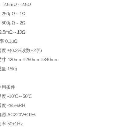
： 2.5mΩ～2.5Ω
 250μΩ～1Ω
 500μΩ～2Ω
2.5mΩ～10Ω
率 0.1μΩ
度 ±(0.2%读数+2字)
寸 420mm×250mm×340mm
量 15kg
使用条件
度 -10℃～50℃
度 ≤85%RH
源 AC220V±10%
率 50±1Hz