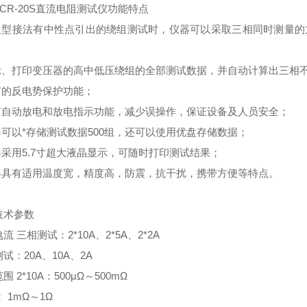
TCR-20S直流电阻测试仪
功能特点
对星型接法有中性点引出的绕组测试时，仪器可以采取三相同时测量的方
显示、打印变压器的高中低压绕组的全部测试数据，并自动计算出三相
具有的反电势保护功能；
具有自动放电和放电指示功能，减少误操作，保证设备及人员安全；
器可以*存储测试数据500组，还可以使用优盘存储数据；
器采用5.7寸超大液晶显示，可随时打印测试结果；
仪器具有适用温度宽，精度高，防震，抗干扰，携带方便等特点。
技术参数
流 三相测试：2*10A、2*5A、2*2A
试：20A、10A、2A
围 2*10A：500μΩ～500mΩ
： 1mΩ～1Ω