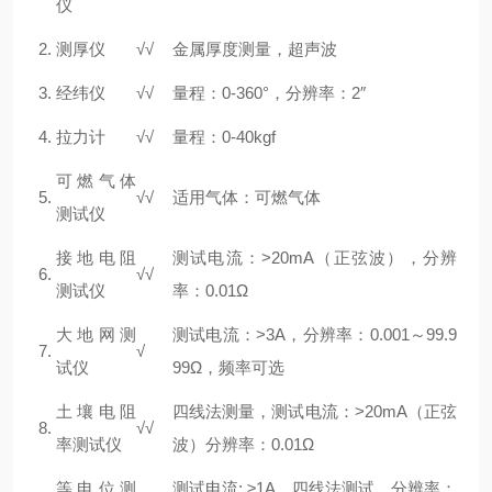
仪
2.
测厚仪
√
√
金属厚度测量，超声波
3.
经纬仪
√
√
量程：0-360°，分辨率：2″
4.
拉力计
√
√
量程：0-40kgf
可燃气体
5.
√
√
适用气体：可燃气体
测试仪
接地电阻
测试电流：>20mA（正弦波），分辨
6.
√
√
测试仪
率：0.01Ω
大地网测
测试电流：>3A，分辨率：0.001～99.9
7.
√
试仪
99Ω，频率可选
土壤电阻
四线法测量，测试电流：>20mA（正弦
8.
√
√
率测试仪
波）分辨率：0.01Ω
等电位测
测试电流: ≥1A，四线法测试，分辨率：