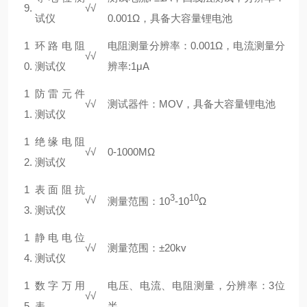
9.
√
√
试仪
0.001Ω，具备大容量锂电池
1
环路电阻
电阻测量分辨率：0.001Ω，电流测量分
√
√
0.
测试仪
辨率:1μA
1
防雷元件
√
√
测试器件：MOV，具备大容量锂电池
1.
测试仪
1
绝缘电阻
√
√
0-1000MΩ
2.
测试仪
1
表面阻抗
3
10
√
√
测量范围：10
-10
Ω
3.
测试仪
1
静电电位
√
√
测量范围：±20kv
4.
测试仪
1
数字万用
电压、电流、电阻测量，分辨率：3位
√
√
5.
表
半