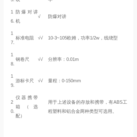
1
防爆对讲
√
防爆对讲
6.
机
1
标准电阻
√
√
10-3~105欧姆，功率1/2w，线绕型
7.
1
钢卷尺
√
√
分辨率：0.01m
8.
1
游标卡尺
√
√
量程：0-150mm
9.
仪器携带
2
用于上述设备的存放和携带，有ABS工
箱（选
0.
程塑料和铝合金两种类型可选用。
配）