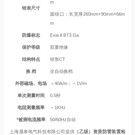
m
钳表尺寸
圆钳口：长宽厚260mm×90mm×66m
m
防爆标志
Exia Ⅱ BT3 Ga
保护等级
双重绝缘
结构特点
钳形CT
换 档
全自动换档
外部磁场、电场
＜40A/m；＜1V/m
单次测量时间
0.5秒
电阻测量频率
＞1KHz
*被测电流频率
50/60Hz自动
上海晟皋电气科技有限公司提供
（乙级）资质防雷装置检