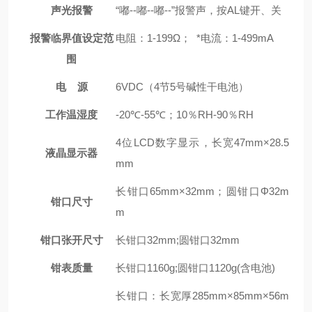
声光报警
“嘟--嘟--嘟--”报警声，按AL键开、关
报警临界值设定范
电阻：1-199Ω； *电流：1-499mA
围
电 源
6VDC（4节5号碱性干电池）
工作温湿度
-20℃-55℃；10％RH-90％RH
4位LCD数字显示，长宽47mm×28.5
液晶显示器
mm
长钳口65mm×32mm；圆钳口Φ32m
钳口尺寸
m
钳口张开尺寸
长钳口32mm;圆钳口32mm
钳表质量
长钳口1160g;圆钳口1120g(含电池)
长钳口：长宽厚285mm×85mm×56m