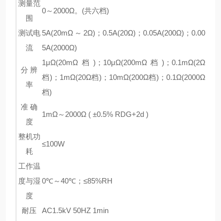
测量范
0～2000Ω。(共六档)
围
测试电
5A(20mΩ～2Ω)；0.5A(20Ω)；0.05A(200Ω)；0.00
流
5A(2000Ω)
1μΩ(20mΩ档)；10μΩ(200mΩ档)；0.1mΩ(2Ω
分 辨
档)；1mΩ(20Ω档)；10mΩ(200Ω档)；0.1Ω(2000Ω
率
档)
准 确
1mΩ～2000Ω ( ±0.5% RDG+2d )
度
整机功
≤100W
耗
工作温
度与湿
0℃～40℃；≤85%RH
度
耐压
AC1.5kV 50HZ 1min