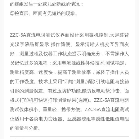
的绕组发生一处或几处断线的情况；
⑤检查层、匝间有无短路的现象。
ZZC-5A
直流电阻测试仪
界面设计采用微机控制,大屏幕背
光汉字液晶屏显示,操作简便、显示清晰人机交互界面友
好，测量过程及仪器工作状态提示明确充分，不需操作人
员记忆过多的规程；采用电流源线性补偿技术,测试稳定、
测量精度高、速度快，提高了测量效率，减轻了操作人员
的工作强度。技术上采用“四端”测量,消除引线电阻与接触
引起的测量误差。有过压防护功能,能防反电动势冲击。面
板式打印机可快速打印测量结果(选用)。
ZZC-5A
直流电阻
测试仪
体积小、重量轻、携带方便。
ZZC-5A
直流电阻测试
仪
适用于各类电力变压器、互感器绕组等感性低阻值电阻
的测量与分析。