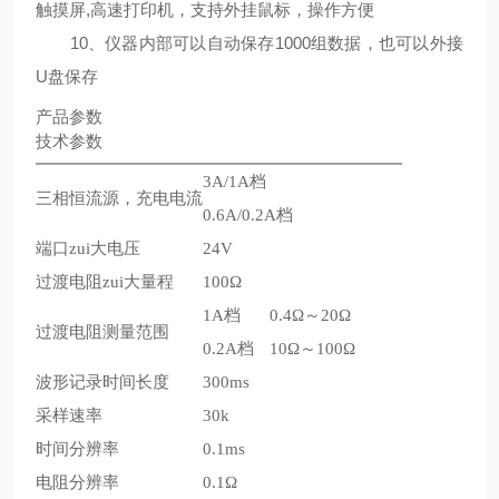
触摸屏,高速打印机，支持外挂鼠标，操作方便
10、仪器内部可以自动保存1000组数据，也可以外接
U盘保存
产品参数
技术参数
3A/1A档
三相恒流源，充电电流
0.6A/0.2A档
端口zui大电压
24V
过渡电阻zui大量程
100Ω
1A档
0.4Ω～20Ω
过渡电阻测量范围
0.2A档
10Ω～100Ω
波形记录时间长度
300ms
采样速率
30k
时间分辨率
0.1ms
电阻分辨率
0.1Ω