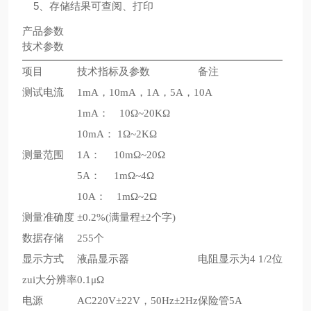
5、存储结果可查阅、打印
产品参数
技术参数
项目
技术指标及参数
备注
测试电流
1mA，10mA，1A，5A，10A
1mA： 10Ω~20KΩ
10mA： 1Ω~2KΩ
测量范围
1A： 10mΩ~20Ω
5A： 1mΩ~4Ω
10A： 1mΩ~2Ω
测量准确度
±0.2%(满量程±2个字)
数据存储
255个
显示方式
液晶显示器
电阻显示为4 1/2位
zui大分辨率
0.1μΩ
电源
AC220V±22V，50Hz±2Hz
保险管5A