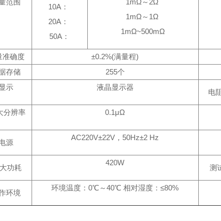
量范围
1mΩ～2Ω
10A：
1mΩ～1Ω
20A：
1mΩ~500mΩ
50A：
量准确度
±0.2%(满量程)
据存储
255个
显示
液晶显示器
电阻
i大分辨率
0.1μΩ
AC220V±22V，50Hz±2 Hz
电源
420W
ui大功耗
测
环境温度：0℃～40℃ 相对湿度：≤80%
作环境