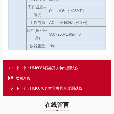
工作温度与
0℃～40℃；≤85%RH
湿度
工作电源
AC220V 50HZ (±10 %)
尺寸(长×宽×
350×260×140mm3
高)
仪器重量
3kg
HM6081石墨开关特性测试仪
上一个：
返回列表
HM6070真空开关真空度测试仪
下一个：
在线留言