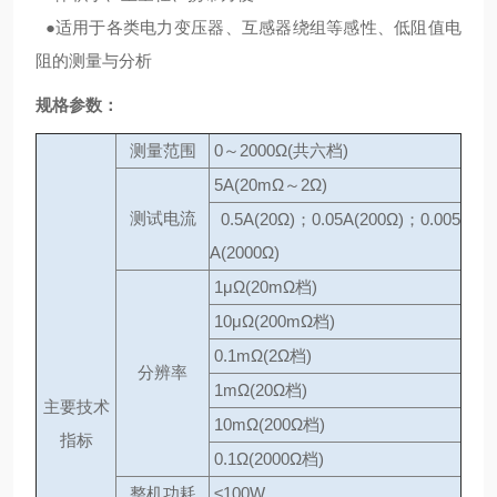
●适用于各类电力变压器、互感器绕组等感性、低阻值电
阻的测量与分析
规格参数：
测量范围
0～2000Ω(共六档)
5A(20mΩ～2Ω)
测试电流
0.5A(20Ω)；0.05A(200Ω)；0.005
A(2000Ω)
1μΩ(20mΩ档)
10μΩ(200mΩ档)
0.1mΩ(2Ω档)
分辨率
1mΩ(20Ω档)
主要技术
10mΩ(200Ω档)
指标
0.1Ω(2000Ω档)
整机功耗
≤100W