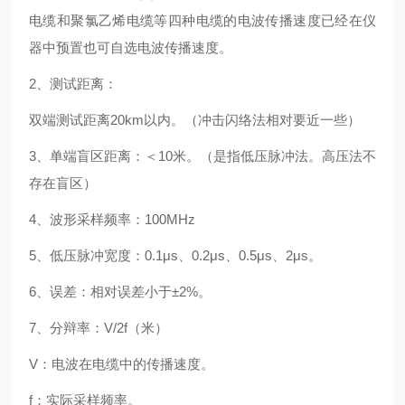
电缆和聚氯乙烯电缆等四种电缆的电波传播速度已经在仪
器中预置也可自选电波传播速度。
2、测试距离：
双端测试距离20km以内。（冲击闪络法相对要近一些）
3、单端盲区距离：＜10米。（是指低压脉冲法。高压法不
存在盲区）
4、波形采样频率：100MHz
5、低压脉冲宽度：0.1μs、0.2μs、0.5μs、2μs。
6、误差：相对误差小于±2%。
7、分辩率：V/2f（米）
V：电波在电缆中的传播速度。
f：实际采样频率。