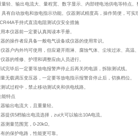
重量轻、输出电流大、量程宽、数字显示、内部锂电池供电等特点。
，具有自动放电和放电指示功能。仪器测试精度高，操作简便，可实
TCR44A手持式直流电阻测试仪
安全措施
 使用本仪器前一定要认真阅读本手册。
 仪器的操作者应具备一般电气设备或仪器的使用常识。
 本仪器户内外均可使用，但应避开雨淋、腐蚀气体、尘埃过浓、高温
 对仪器的维修、护理和调整应由人员进行。
 测试完毕后一定要等放电报警声停止后再关闭电源，拆除测试线。
 测量无载调压变压器，一定要等放电指示报警音停止后，切换档位。
 在测试过程中，禁止移动测试夹和供电线路。
性能特点
 仪器输出电流大，且重量轻。
仪器提供5档输出电流选择，zui大可以输出10A电流。
仪器测量范围宽，0-20kΩ。
 具有的保护电路，性能更可靠。