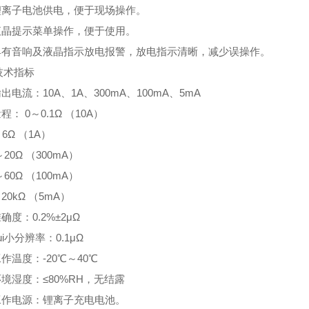
 锂离子电池供电，便于现场操作。
 液晶提示菜单操作，便于使用。
 具有音响及液晶指示放电报警，放电指示清晰，减少误操作。
技术指标
输出电流：10A、1A、300mA、100mA、5mA
程： 0～0.1Ω （10A）
～6Ω （1A）
～20Ω （300mA）
～60Ω （100mA）
～20kΩ （5mA）
准确度：0.2%±2μΩ
ui小分辨率：0.1μΩ
工作温度：-20℃～40℃
环境湿度：≤80%RH，无结露
 工作电源：锂离子充电电池。