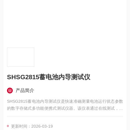
SHSG2815蓄电池内导测试仪
产品简介
SHSG2815蓄电池内导测试仪是快速准确测量电池运行状态参数
的数字存储式多功能便携式测试仪器。该仪表通过在线测试，能
显示并记录多组电池电压、电导或内阻、连接条电阻等电池重要
参数，精确有效地判别电池优良状况，并可与计算机及电池数据
更新时间：2026-03-19
分析软件一起构成智能测试设备，进一步跟踪电池的衰变趋势，