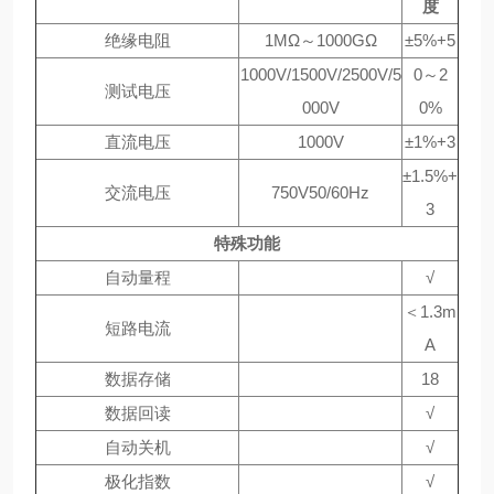
度
绝缘电阻
1MΩ～1000GΩ
±5%+5
1000V/1500V/2500V/5
0～2
测试电压
000V
0%
直流电压
1000V
±1%+3
±1.5%+
交流电压
750V50/60Hz
3
特殊功能
自动量程
√
＜1.3m
短路电流
A
数据存储
18
数据回读
√
自动关机
√
极化指数
√