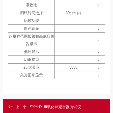
吸收比
√
测试时间选择
30分钟内
比较功能
白色背光
√
超量程范围报警和高低压警
√
告指示
低压显示
√
USB接口
√
zui大显示
9999
√
条形图形显示
√
SXYHX-III氧化锌避雷器测试仪
上一个：