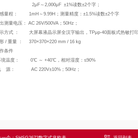
F～2,000μF ±1%读数±2个字；
感量程： 1mH～9.99H；测量精度：±1.5%读数±2个字
出测量电压： AC 26V/500VA；50Hz；
示方式 ： 大屏幕液晶示屏全汉字输出，TPμp-40面板式热敏打
形 / 重量 ： 370×370×220 mm / 16 kg
作条件
环境温度： 0℃ ～ +40℃，相对湿度：≤90%
电 源： AC 220V±10%；50Hz；
上一个：
SHSG2672数字式兆欧表
返回列表