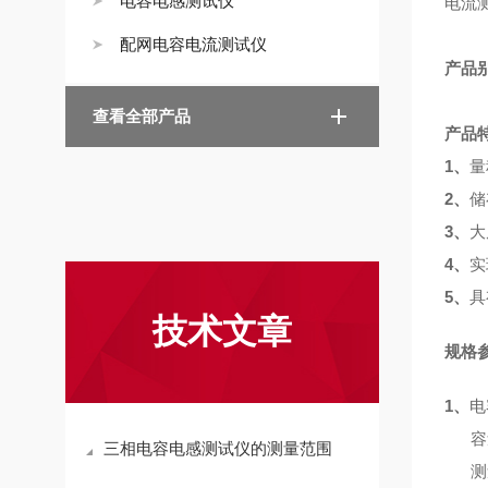
电容电感测试仪
电流
配网电容电流测试仪
产品
查看全部产品
产品
1、
量
2、
储
3、
大
4、
实
5、
具
技术文章
规格
1、
电
容量范
三相电容电感测试仪的测量范围
测量精