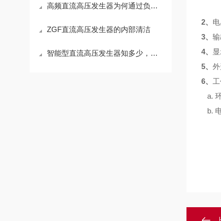
高频直流高压发生器为何通过负高压来试验
2μ
2、
电
ZGF直流高压发生器的内部清洁
3、
输
4、
显
智能型直流高压发生器知多少，一文带你来了解
5、
外
6、
工
a. 
b. 