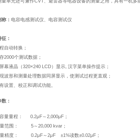
测量单元还可兼作CVT、避雷器等电器设备的测量之用，具有一机多
别称：
电容电感测试仪
、
电容测试仪
特征：
程自动转换；
存2000个测试数据；
屏幕液晶（320×240 LCD）显示, 汉字菜单操作提示；
现波形和测量处理数据同屏显示，使测试过程更直观；
有设置、校正和调试功能。
参数：
容量量程： 0.2μF～2,000μF；
围： 5～20,000 kvar；
度： 0.2μF～2μF ±1%读数±0.02μF；