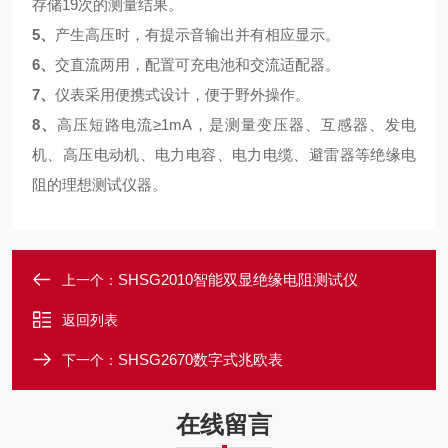
存储19次的测量结果。
5、
产生高压时，有提示音输出并有相应显示。
6、
交直流两用，配置可充电池和交流适配器。
7、
仪表采用便携式设计，便于野外操作。
8、
高压短路电流≥1mA，是测量变压器、互感器、发电
机、高压电动机、电力电容、电力电缆、避雷器等绝缘电
阻的理想测试仪器。
SHSG2010智能双显绝缘电阻测试仪
上一个：
返回列表
SHSG2670数字式兆欧表
下一个：
在线留言