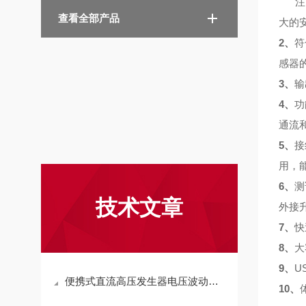
注：
查看全部产品
大的
2、
符
感器
3、
输
4、
功
通流
5、
接
用，
6、
测
技术文章
外接
7、
快
8、
大
9、
U
便携式直流高压发生器电压波动的解决措施
10、