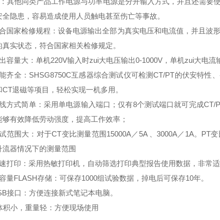
其他同类产品工作电源与功率电源是分开输入方式，并且还需要使用
安全隐患，容易造成使用人员触电甚至伤亡等事故。
合国家检修规程：设备电源输出全部为真实电压和电流值，并且波形为
的真实状态，符合国家相关检修规定。
出容量大：单机220V输入时zui大电压输出0-1000V，单机zui大电
能齐全：
SHSG8750C互感器综合测试仪
可检测CT/PT的伏安特性
和CT退磁等项目，轻松实现一机多用。
线方式简单：
采用单电源输入端口；仅有8个测试端口就可完成CT/
能够有效降低劳动强度，提高工作效率；
试范围大：对于CT变比测量范围15000A／5A 、3000A／1A。P
升流器情况下的测量范围
速打印：采用热敏打印机，自动筛选打印典型报告使用数据，非常适
容量FLASH存储：可保存1000组试验数据，掉电后可保存10年。
SB接口：方便连接新式笔记本电脑。
体积小，重量轻：方便现场使用