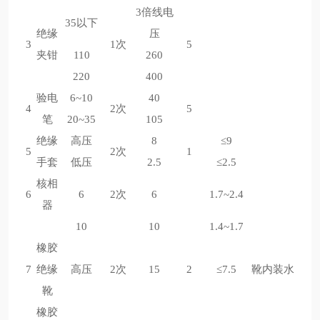
3倍线电
35以下
绝缘
压
3
1次
5
夹钳
110
260
220
400
验电
6~10
40
4
2次
5
笔
20~35
105
绝缘
高压
8
≤9
5
2次
1
手套
低压
2.5
≤2.5
核相
6
6
2次
6
1.7~2.4
器
10
10
1.4~1.7
橡胶
7
绝缘
高压
2次
15
2
≤7.5
靴内装水
靴
橡胶