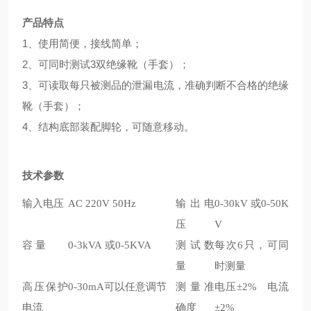
产品特点
1、使用简便，接线简单；
2、可同时测试3双绝缘靴（手套）；
3、可读取每只被测品的泄漏电流，准确判断不合格的绝缘
靴（手套）；
4、结构底部装配脚轮，可随意移动。
技术参数
输入电压
AC 220V 50Hz
输出电
0-30kV 或0-50K
压
V
容 量
0-3kVA 或0-5KVA
测试数
每次6只，可同
量
时测量
高压保护
0-30mA可以任意调节
测量准
电压±2% 电流
电流
确度
±2%