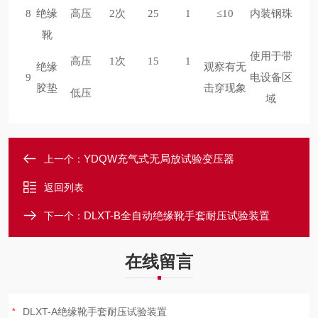
8
绝缘
高压
2次
25
1
≤10
内装钢珠
靴
使用于带
高压
1次
15
1
绝缘
观察有无
9
电设备区
胶垫
击穿现象
低压
域
YDQW充气式无局放试验变压器
上一个：
返回列表
DLXT-B全自动绝缘靴手套耐压试验装置
下一个：
在线留言