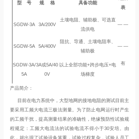
型 号
规 格
具备功能
表
土壤电阻、辅助极、可选直
SGDW-3A
3A/200V
— —
流供电
阻抗、导通、土壤电阻率、
SGDW-5A
5A/400V
— —
辅助极
有
SGDW-3A/
3A或5A/40
以上全部功能+跨步电压+电
5A
0V
场梯度
产品简介：
目前在电力系统中，大型地网的接地电阻的测试目前主
要采用工频大电流三极法测量。为了防止电网运行时产生
的工频干扰，提高测量结果的准确性，绝缘预防性试验规
程规定：工频大电流法的试验电流不得小于30安培。由
此，就出现了试验设备笨重，试验过程复杂，试验人员工