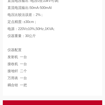
直流电压输出 :电压0至10kV可调;
直流电流输出:50mA-500mAl
电压比较法误差：2% ;
定点精度: ±30cm ;
电源：220V±10%,50Hz,1KVA;
仪器重量：30公斤
仪器配置
发射机 一台
接收机 一台
接地钎 二个
万用表 一台
耦合钳 一把