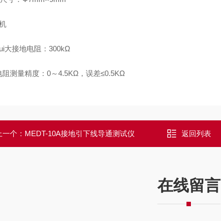
机
ui大接地电阻：300kΩ
阻测量精度：0～4.5KΩ，误差≤0.5KΩ
上一个：
MEDT-10A接地引下线导通测试仪
返回列表
在线留言