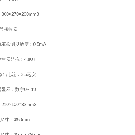
00×270×200mm3
信号接收器
流检测灵敏度：0.5mA
生器阻抗：40KΩ
大输出电流：2.5毫安
显示：数字0～19
10×100×32mm3
尺寸：Φ50mm
尺寸：Φ7mm×9mm