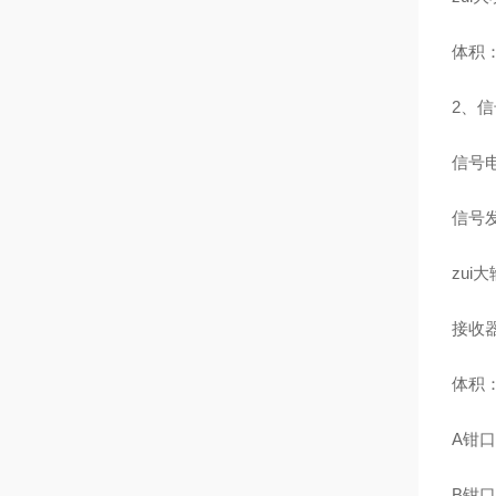
体积：3
2、
信号电
信号发
zui
接收器
体积：2
A钳口
B钳口