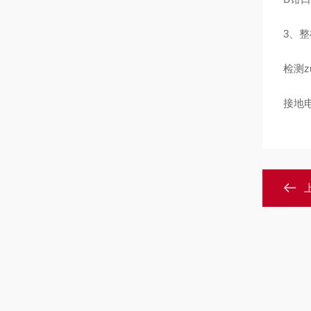
3、整
检测z
接地电