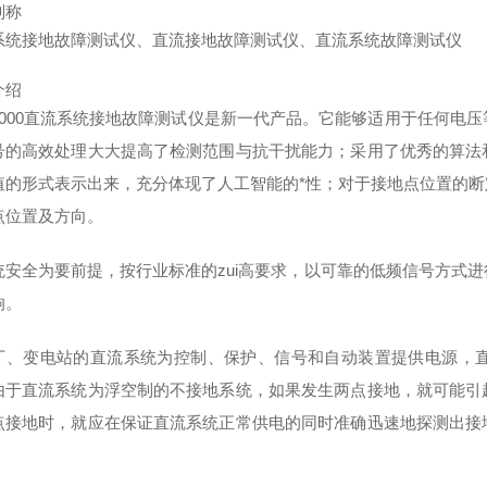
别称
系统接地故障测试仪
、
直流接地故障测试仪
、
直流系统故障测试仪
介绍
3000直流系统接地故障测试仪
是新一代产品。它能够适用于任何电压
号的高效处理大大提高了检测范围与抗干扰能力；采用了优秀的算法
值的形式表示出来，充分体现了人工智能的*性；对于接地点位置的
点位置及方向。
统安全为要前提，按行业标准的zui高要求，以可靠的低频信号方式
响。
厂、变电站的直流系统为控制、保护、信号和自动装置提供电源，
由于直流系统为浮空制的不接地系统，如果发生两点接地，就可能引
点接地时，就应在保证直流系统正常供电的同时准确迅速地探测出接