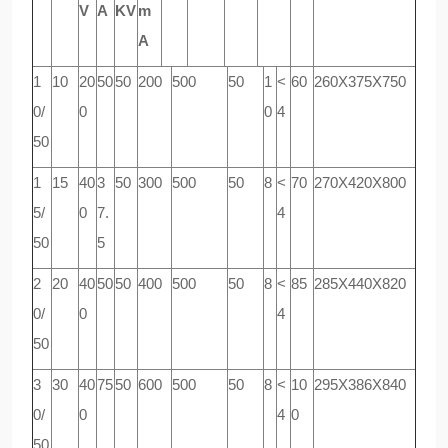
V
A
KV
m
A
1
10
20
50
50
200
500
50
1
<
60
260
Х
375
Х
750
0/
0
0
4
50
1
15
40
3
50
300
500
50
8
<
70
270
Х
420
Х
800
5/
0
7.
4
50
5
2
20
40
50
50
400
500
50
8
<
85
285
Х
440
Х
820
0/
0
4
50
3
30
40
75
50
600
500
50
8
<
10
295
Х
386
Х
840
0/
0
4
0
50