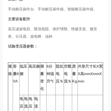
手动耐压操作台、手动耐压操作箱、智能耐压操作箱、
主要设备配件
高压滤波电容、限流电阻、保护球隙、绝缘支架、微安
表、分压器、放电棒、油杯
试验变压器参数：
规
容
低压
高压侧
测
6
分
阻抗
空载
质
外形尺寸长
Х
宽
格
量
K
侧
量
钟温
电
电
量
Х
高
mm
Х
mm
Х
VA
变
升
℃
压％
流％
Kg
mm
化
电
电
电
电
压
流
压
流