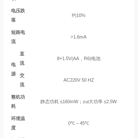
电压跌
约10%
落
短路电
>1.6mA
流
直
8×1.5V(AA，R6)电池
流
电
源
交
AC220V 50 HZ
流
整机功
静态功耗 ≤160mW；zui大功率 ≤2.5W
耗
环境温
0℃～45℃
度