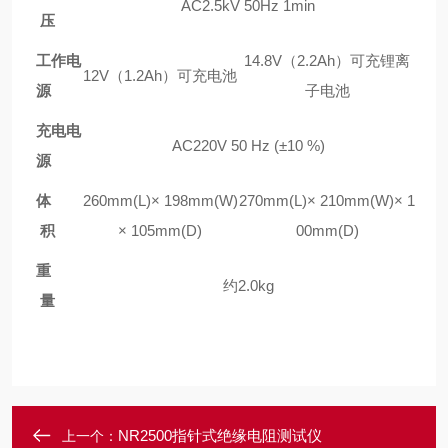
AC2.5kV 50Hz 1min
压
工作电
14.8V（2.2Ah）可充锂离
12V（1.2Ah）可充电池
源
子电池
充电电
AC220V 50 Hz (±10 %)
源
体
260mm(L)× 198mm(W)
270mm(L)× 210mm(W)× 1
积
× 105mm(D)
00mm(D)
重
约2.0kg
量
NR2500指针式绝缘电阻测试仪
上一个：