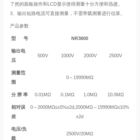
了然的面板操作和LCD显示使得测量十分方便和迅捷。
3、
输出短路电流可直接测量，不需带载测量进行估算。
产品参数
型 号
NR3600
输出电
500V
1000V
2000V
2500V
压
测量范
0～19990MΩ
围
分 辨 率
0.01MΩ
0.1MΩ
1.0MΩ
10.0MΩ
相对误
0～2000MΩ≤±5%±2d,2000MΩ～19990MΩ≤10%
差
±2d
电压/负
2500V/20MΩ
载