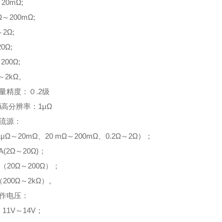
20mΩ;
Ω～200mΩ;
～2Ω;
0Ω;
200Ω;
Ω～2kΩ。
量精度：０.2级
ui高分辨率：1μΩ
恒流源：
1μΩ～20mΩ、20 mΩ～200mΩ、0.2Ω～2Ω）；
A(2Ω～20Ω)；
A（20Ω～200Ω）；
（200Ω～2kΩ）。
工作电压：
11V～14V；