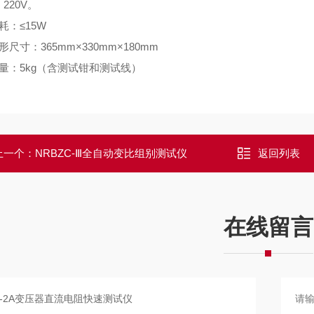
220V。
耗：≤15W
形尺寸：365mm×330mm×180mm
重量：5kg（含测试钳和测试线）
上一个：
NRBZC-Ⅲ全自动变比组别测试仪
返回列表
在线留言