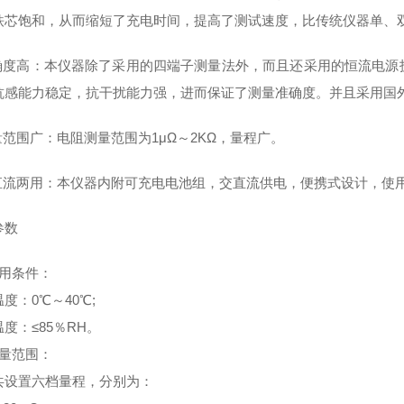
铁芯饱和，从而缩短了充电时间，提高了测试速度，比传统仪器单、
准确度高：本仪器除了采用的四端子测量法外，而且还采用的恒流电
抗感能力稳定，抗干扰能力强，进而保证了测量准确度。并且采用国
量范围广：
电阻测量范围为1μΩ～2KΩ，量程广。
交直流两用：本仪器内附可充电电池组，交直流供电，便携式设计，使
参数
使用条件：
度：0℃～40℃;
度：≤85％RH。
测量范围：
共设置六档量程，分别为：