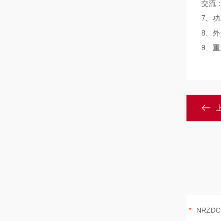
交流：
7、功
8、外
9、