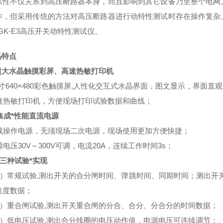
靠性不仅关系到高压断路器本身，而且影响到其它设备乃至整个电网
作，但采用传统的方法对高压断路器进行动特性测试时存在操作复杂
GK-E3高压开关动特性测试仪
。
品特点
超大水晶触摸彩屏、高速热敏打印机
7寸640×480彩色触摸屏,人性化交互式水晶界面，图文显示，界面
热敏打印机，方便现场打印试验数据和曲线；
集成*性能直流电源
操作电源，无须现场二次电源，现场使用更加方便快捷；
压30V～300V可调，电流20A，连续工作时间3s；
三种试验*实现
）常规试验,测出开关的合分闸时间、弹跳时间、同期时间；测出开
速度数据；
）重合闸试验,测出开关重合闸的分合、合分、分合分的时间数据；
）低电压试验,测出合分线圈的电压动作值，电源电压可连续调节；