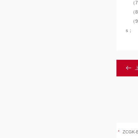
（7
（8）
（9
s；