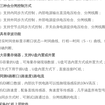
三种合分闸控制方式
）支持内同步方式控制，内部电源输出直流电压给合、分闸线圈；
）支持外同步方式控制，外部电源提供电压给合、分闸线圈；
）支持空节点同步方式控制，开关自身电源提供电压给合、分闸线圈
具有录波功能
应时间坐标显示断口状态—时间曲线、行程—时间（S－t）曲线、
准确判断。
大容量存储器，支持U盘内置或外置
G容量的U盘，可海量存储现场数据，U盘可选内置方式或外置方式
置方式下用于插U盘，U盘内置方式下，直接连接PC机；
同测6路断口1路速度1路电流
试6断口数据，内部抗干扰电路可以抵御现场感应的10kV高压；
试1路速度，配备直线传感器、角速度等传感器，几乎涵盖所有型号
同步方式时，可测试1路通过合、分闸线圈的电流；
配备PC机上层软件