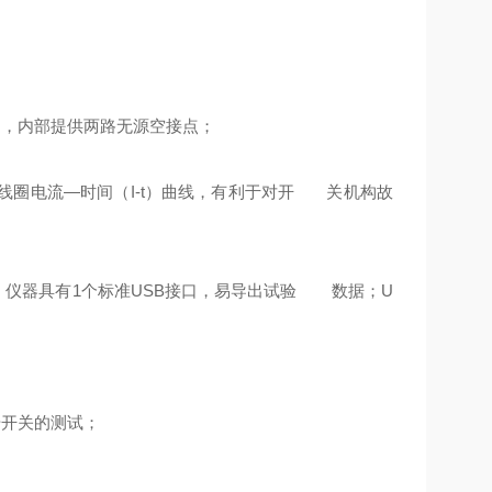
，内部提供两路无源空接点；
线圈电流—时间（I-t）曲线，有利于对开 关机构故
；仪器具有1个标准USB接口，易导出试验 数据；U
开关的测试；