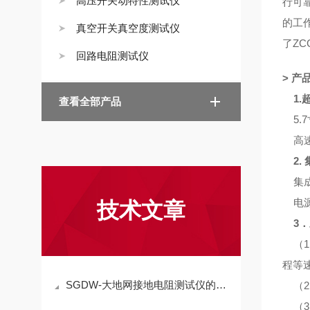
高压开关动特性测试仪
行可
的工
真空开关真空度测试仪
了
ZC
回路电阻测试仪
> 产
1.
查看全部产品
5.
高速
2.
集成
电源电
技术文章
3．
（1
程等
SGDW-大地网接地电阻测试仪的使用方法
（2
（3