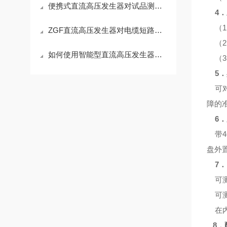
便携式直流高压发生器对试品测试的正确做法
4．
（1
ZGF直流高压发生器对电缆短路崩烧的处理
（2
如何使用智能型直流高压发生器的放电棒
（3
5．
可对
障的
6．
带4
盘外
7．
可测
可测
在内
8．