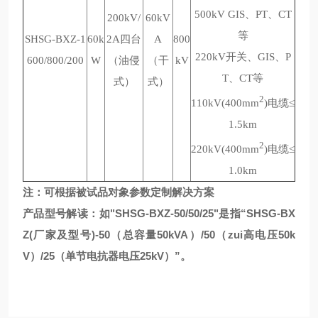
500kV GIS、PT、CT
200kV/
60kV
等
SHSG-BXZ-1
60k
2A四台
A
800
220kV开关、GIS、P
600/800/200
W
（油侵
（干
kV
T、CT等
式）
式）
2
110kV(400mm
)电缆≤
1.5km
2
220kV(400mm
)电缆≤
1.0km
注：可根据被试品对象参数定制解决方案
产品型号解读：如"SHSG-BXZ-50/50/25"是指“SHSG-BX
Z(厂家及型号)-50（总容量50kVA）/50（zui高电压50k
V）/25（单节电抗器电压25kV）”。