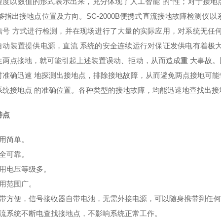
程度以数值的形式表示出来，充分体现了人工智能 的*性；对于接
 够指出接地点位置及方向。SC-2000B便携式直流接地故障检测仪
信号 方式进行检测，并在现场进行了大量的实际应用，对系统无任
自动装置提供电源，直流 系统的安全连续运行对保证发供电有着极
生两点接地，就可能引起上述装置误动、拒动，从而造成重 大事故
时准确迅速 地探测出接地点，排除接地故障，从而避免两点接地可
系统接地点 的准确位置。各种类型的接地故障，均能迅速地查找出接地
特点
使用简单。
安全可靠。
适用电压等级多。
适用范围广。
携带方便，信号接收器自带电池，无需外接电源，可以随身携带到任
直流系统不断电查找接地点，不影响系统正常工作。