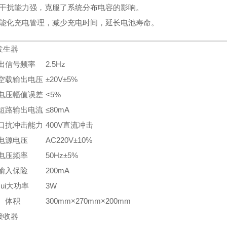
抗干扰能力强，克服了系统分布电容的影响。
智能化充电管理，减少充电时间，延长电池寿命。
发生器
出信号频率
2.5Hz
空载输出电压
±20V±5%
电压幅值误差
<5%
短路输出电流
≤80mA
口抗冲击能力
400V直流冲击
电源电压
AC220V±10%
电压频率
50Hz±5%
输入保险
200mA
zui大功率
3W
体积
300mm×270mm×200mm
接收器