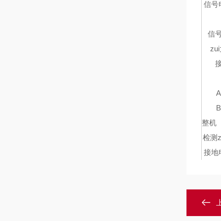
信号
信
z
整机
检测
接地