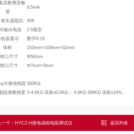
电流检测灵敏
0.5mA
度
号发生器阻抗
40K
ui大输出电流
2.5毫安
接收器显示
数字0-19
体积
210mm×100mm×32mm
A钳口尺寸
Φ50mm
B钳口尺寸
Φ7mm×9mm
zui大接地电阻
300KΩ
电阻测量精度
0-4.5KΩ 误差≤0.5KΩ； 4.5KΩ-300KΩ 误差≤10%。
上一个：
HYCZ-H接地成组电阻测试仪
返回列表