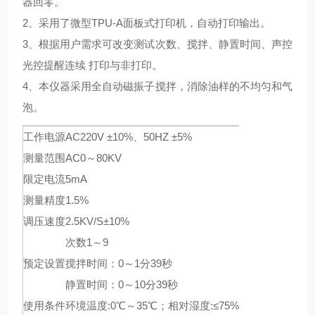
器回零。
2、采用了微型TPU-A面板式打印机，自动打印输出。
3、根据用户需求可改变测试次数、搅拌、静置时间、声控
光控提醒连续 打印与非打印。
4、本仪器采用全自动磁振子搅拌，消除油样的不均匀和气
泡。
工作电源
AC220V ±10%、50HZ ±5%
测量范围
AC0～80KV
限定电流
5mA
测量精度
1.5%
调压速度
2.5KV/S±10%
次数1～9
预定设置
搅拌时间：0～1分39秒
静置时间：0～10分39秒
使用条件
环境温度:0℃～35℃；相对湿度:≤75%