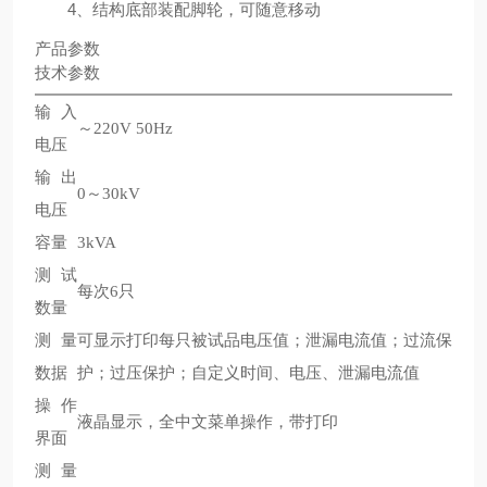
4、结构底部装配脚轮，可随意移动
产品参数
技术参数
输入
～220V 50Hz
电压
输出
0～30kV
电压
容量
3kVA
测试
每次6只
数量
测量
可显示打印每只被试品电压值；泄漏电流值；过流保
数据
护；过压保护；自定义时间、电压、泄漏电流值
操作
液晶显示，全中文菜单操作，带打印
界面
测量