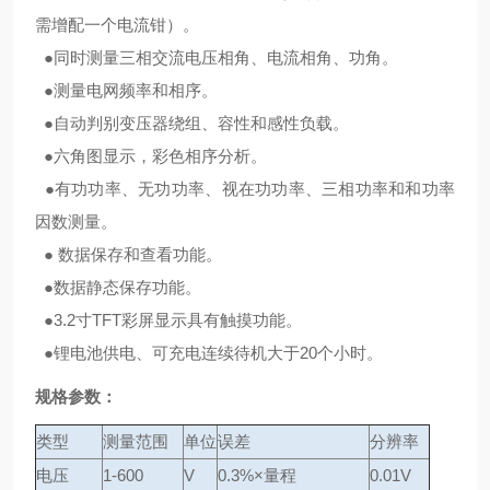
需增配一个电流钳）。
●同时测量三相交流电压相角、电流相角、功角。
●测量电网频率和相序。
●自动判别变压器绕组、容性和感性负载。
●六角图显示，彩色相序分析。
●有功功率、无功功率、视在功功率、三相功率和和功率
因数测量。
● 数据保存和查看功能。
●数据静态保存功能。
●3.2寸TFT彩屏显示具有触摸功能。
●锂电池供电、可充电连续待机大于20个小时。
规格参数：
类型
测量范围
单位
误差
分辨率
电压
1-600
V
0.3%×量程
0.01V