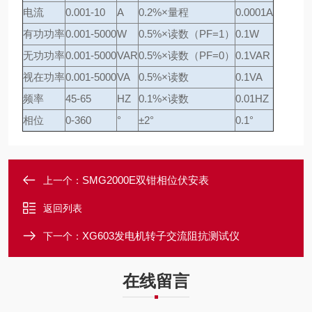
电流
0.001-10
A
0.2%×量程
0.0001A
有功功率
0.001-5000
W
0.5%×读数（PF=1）
0.1W
无功功率
0.001-5000
VAR
0.5%×读数（PF=0）
0.1VAR
视在功率
0.001-5000
VA
0.5%×读数
0.1VA
频率
45-65
HZ
0.1%×读数
0.01HZ
相位
0-360
°
±2°
0.1°
SMG2000E双钳相位伏安表
上一个：
返回列表
XG603发电机转子交流阻抗测试仪
下一个：
在线留言