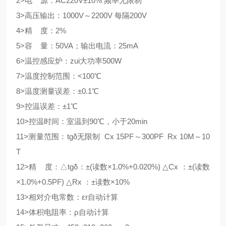
2>电 源：AC220V±10% 频率无限制
3>高压输出：1000V～2200V 每隔200V
4>精 度：2%
5>容 量：50VA；输出电流：25mA
6>温控感应炉：zui大功率500W
7>温度控制范围：<100℃
8>温度测量误差：±0.1℃
9>控温误差：±1℃
10>控温时间：室温到90℃，小于20min
11>测量范围：tgδ无限制 Cx 15PF～300PF Rx 10M～10
T
12>精 度：△tgδ：±(读数×1.0%+0.020%) △Cx ：±(读数
×1.0%+0.5PF) △Rx ：±读数×10%
13>相对介电常数：εr自动计算
14>体积电阻率：ρ自动计算