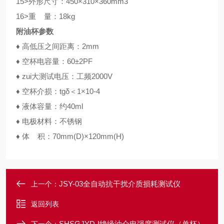
15>外形尺寸：450×310×360mm3
16>重 量：18kg
附油杯参数
♦ 高低压之间距离：2mm
♦ 空杯电容量：60±2PF
♦ zui大测试电压：工频2000V
♦ 空杯介损：tgδ＜1×10-4
♦ 液体容量：约40ml
♦ 电极材料：不锈钢
♦ 体 积：70mm(D)×120mm(H)
JSY-03全自动抗干扰介质损耗测试仪
上一个：
返回列表
SHSGJYD-I绝缘油介电强度测试仪（单杯）