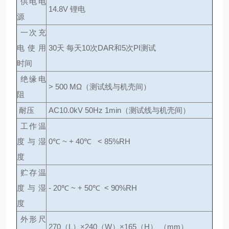
供电电
14.8V 锂电
源
一次充
电使用
30天 每天10次DAR和5次PI测试
时间
绝缘电
> 500 MΩ（测试线与机壳间）
阻
耐压
AC10.0kV 50Hz 1min（测试线与机壳间）
工作温
度与湿
0℃ ~ + 40℃ < 85%RH
度
贮存温
度与湿
- 20℃ ~ + 50℃ < 90%RH
度
外形尺
270（L）×240（W）×165（H） （mm）