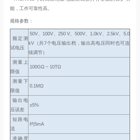
能，工作可靠性高。
规格参数：
50V、100V、250 V、500V、1.0kV、2.5kV、5.0
额定测
kV（共7个电压输出档，输出高电压同时也可连
试电压
续调节）
测量上
100GΩ ~ 10TΩ
限值
测量下
0.1MΩ
限值
输出电
±5%
压误差
短路电
约5mA
流
准确度