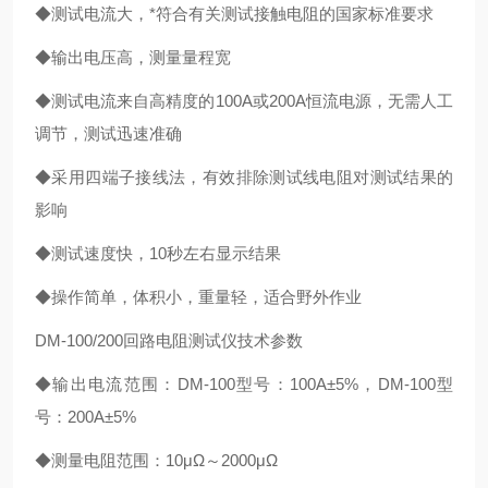
◆
测试电流大，*符合有关测试接触电阻的国家标准要求
◆
输出电压高，测量量程宽
◆
测试电流来自高精度的
100A
或
200A
恒流电源，无需人工
调节，测试迅速准确
◆
采用四端子接线法，有效排除测试线电阻对测试结果的
影响
◆
测试速度快，
10
秒左右显示结果
◆
操作简单，体积小，重量轻，适合野外作业
DM-100/200回路电阻测试仪
技术参数
◆
输出电流范围：
DM-100
型号：
100A
±
5%
，
DM-100
型
号：
200A
±
5%
◆
测量电阻范围：
10
μΩ
～
2000
μΩ