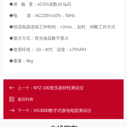
◆
准 确 度：
±
0.5%
读数
±
0.5
μΩ
◆
电 源：
AC220V
±
10%
，
50Hz
◆
恒流电源连续工作时间：
<2min.
，短时、间断工作方式
◆
显示方式：背光液晶数字显示
◆
使用环境：
-10
～
40
℃
湿度：
≤
75%RH
◆
重量：
4kg
KFZ-100变压器特性测试仪
上一个：
返回列表
XG3000数字式接地电阻测试仪
下一个：