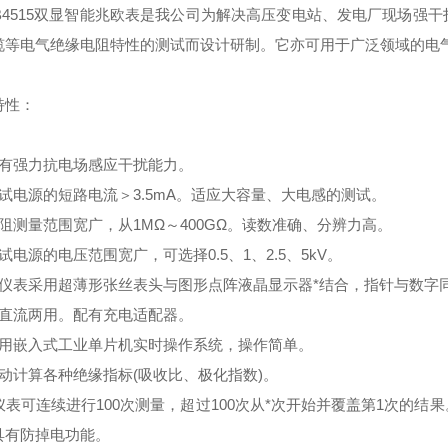
B4515双显智能兆欧表是我公司为解决高压变电站、发电厂现场强
缆等电气绝缘电阻特性的测试而设计研制。它亦可用于广泛领域的电
特性：
具有强力抗电场感应干扰能力。
测试电源的短路电流＞3.5mA。适应大容量、大电感的测试。
电阻测量范围宽广，从1MΩ～400GΩ。读数准确、分辨力高。
试电源的电压范围宽广，可选择0.5、1、2.5、5kV。
该仪表采用超薄形张丝表头与图形点阵液晶显示器*结合，指针与数字
交直流两用。配有充电适配器。
采用嵌入式工业单片机实时操作系统，操作简单。
自动计算各种绝缘指标(吸收比、极化指数)。
、仪表可连续进行100次测量，超过100次从*次开始并覆盖第1次的
具有防掉电功能。