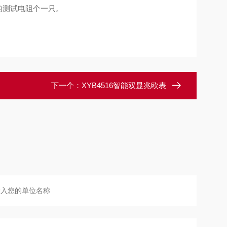
Ω的测试电阻个一只。
下一个：
XYB4516智能双显兆欧表