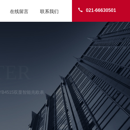
021-66630501
在线留言
联系我们
TER
YB4515双显智能兆欧表