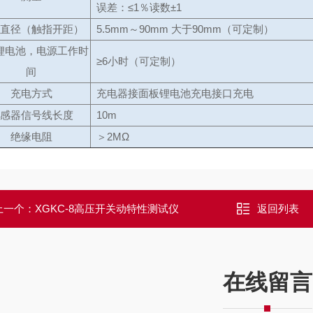
误差：≤1％读数±1
直径（触指开距）
5.5mm～90mm 大于90mm（可定制）
锂电池，电源工作时
≥6小时（可定制）
间
充电方式
充电器接面板锂电池充电接口充电
感器信号线长度
10m
绝缘电阻
＞2MΩ
上一个：
XGKC-8高压开关动特性测试仪
返回列表
在线留言