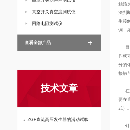
高压开关动特性测试仪
触指
真空开关真空度测试仪
法判
生接
回路电阻测试仪
调，
查看全部产品
目前
作就
分的
接触
技术文章
在各
要在
式）
ZGF直流高压发生器的潜动试验
针对