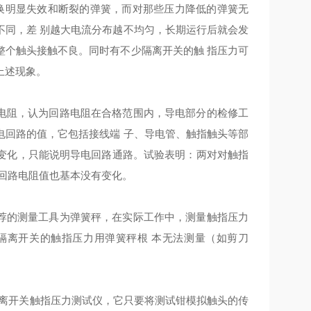
更换明显失效和断裂的弹簧，而对那些压力降低的弹簧无
不同，差 别越大电流分布越不均匀，长期运行后就会发
整个触头接触不良。同时有不少隔离开关的触 指压力可
上述现象。
电阻，认为回路电阻在合格范围内，导电部分的检修工
电回路的值，它包括接线端 子、导电管、触指触头等部
变化，只能说明导电回路通路。试验表明：两对对触指
回路电阻值也基本没有变化。
荐的测量工具为弹簧秤，在实际工作中，测量触指压力
隔离开关的触指压力用弹簧秤根 本无法测量（如剪刀
隔离开关触指压力测试仪，它只要将测试钳模拟触头的传