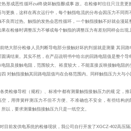
发热形成恶性循环zui终烧坏触指酿成事 故。在检修时往往只注意
断与更换，这样在再次运行中，每个触指电流的分布会因压力不同而
触不良而过热。触指的发热会恶性循环，一个触指接触不好就会漫延
如果在检修时调整压力不够或每个触指的调整压力有差别同样会出现
绝大部分检修人员判断导电部分接触好坏的判据就是测量 其回路
可圆满结束。其实不然，在产品说明书中给出的回路电阻值是整个导
体电阻及接触电阻，范围较大、裕度较大，不能直接反映接触电阻的
与四 对触指接触其回路电阻值均在合格范围内。同样触指压力大与小
类检修导程（规程）、标准中都有测量触指接触压力的规 定，推
高空，用弹簧秤测压力不但不方便、不准确也不安全，有些结构的
。所以，要求测量触指接触压力只是一纸空文。
目前发供电系统的检修现状，我公司自行开发了XGCZ-402高压