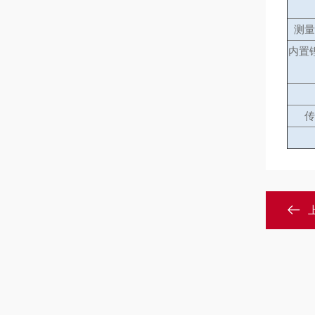
测量
内置
传