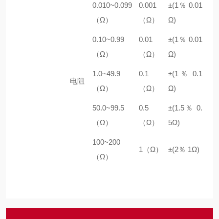
0.010~0.099
0.001
±(1％ 0.01
（Ω）
（Ω）
Ω)
0.10~0.99
0.01
±(1％ 0.01
（Ω）
（Ω）
Ω)
1.0~49.9
0.1
±(1％ 0.1
电阻
（Ω）
（Ω）
Ω)
50.0~99.5
0.5
±(1.5％ 0.
（Ω）
（Ω）
5Ω)
100~200
1（Ω）
±(2％ 1Ω)
（Ω）