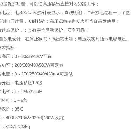
的短路保护功能，可以使高压输出直接对地短路工作；
有电流、电压双1.5级指针表显示，直观明朗，冲击放电过程一目了然
压侧电压计量，实时精确；高压端串接微安表可当直高发使用；
有过热保护，；具有零位启动保护，安全可靠；
的自放电设计，在停止状态下高压输出零；电压表实时指示电容电压。
技术指标：
高压：0～30/35/40kV可选
功率：200/300/400/500W可定做
电流：0～170/250/340/430mA可定做
分压：电压精度1.5级
电容：1～2/4/8/16μF
时间：1～8秒
保护：85℃
：400L×310W×320H(400W以内)
8/12/17/23kg