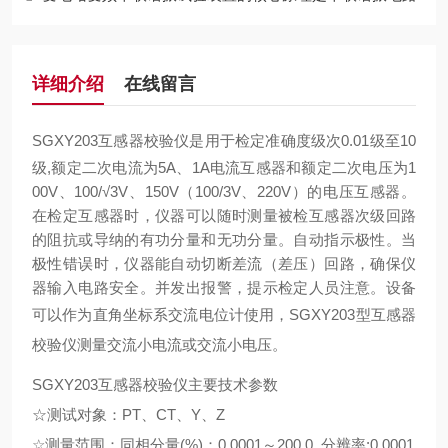
详细介绍
在线留言
SGXY203互感器校验仪
是用于检定准确度级次0.01级至10
级,额定二次电流为5A、1A电流互感器和额定二次电压为1
00V、100/√3V、150V（100/3V、220V）的电压互感器。
在检定互感器时，仪器可以随时测量被检互感器次级回路
的阻抗或导纳的有功分量和无功分量。自动指示极性。当
极性错误时，仪器能自动切断差流（差压）回路，确保仪
器输入电路安全。并发出报警，提示检定人员注意。设备
可以作为直角坐标系交流电位计使用，
SGXY203型互感器
校验仪
测量交流小电流或交流小电压。
SGXY203互感器校验仪主要技术参数
☆测试对象：PT、CT、Y、Z
☆测量范围：同相分量(%)：0.0001～200.0 分辨率:0.0001