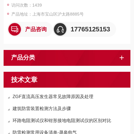
访问次数：1439
产品地址：上海市宝山区沪太路8885号
17765125153
产品咨询
产品分类
技术文章
ZGF直流高压发生器常见故障原因及处理
建筑防雷装置检测方法及步骤
环路电阻测试仪和钳形接地电阻测试仪的区别对比
防雷检测常用设备清单-晟皋电气