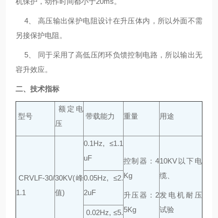
机保护，动作时间都小于20ms。
4、 高压输出保护电阻设计在升压体内，所以外面不需
另接保护电阻。
5、 同于采用了高低压闭环负馈控制电路，所以输出无
容升效应。
二、技术指标
额定电
型号
带载能力
重量
用途
压
0.1Hz, ≤1.1
uF
控制器：4
10KV以下电
Kg
缆、
CRVLF-30/
30KV(峰
0.05Hz, ≤2.
1.1
值)
2uF
升压器：2
发电机耐压
5Kg
试验
0.02Hz, ≤5.