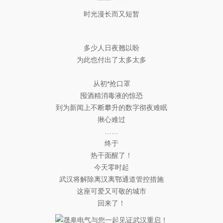
时光漫长而又短暂
多少人日夜翘以盼
为此也付出了太多太多
从初*抢口罩
囤酒精消毒液的惊恐
到为新闻上不断攀升的数字彻夜难眠
揪心难过
……
终于
热干面醒了！
今天零时起
武汉将解除离汉离鄂通道管控措施
这座可爱又可敬的城市
回来了！