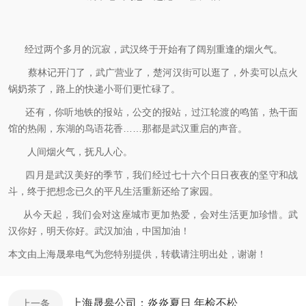
经过两个多月的沉寂，武汉终于开始有了阔别重逢的烟火气。
蔡林记开门了，武广营业了，楚河汉街可以逛了，外卖可以点火
锅奶茶了，路上的快递小哥们更忙碌了。
还有，你听地铁的报站，公交的报站，过江轮渡的鸣笛，热干面
馆的热闹，东湖的鸟语花香……那都是武汉重启的声音。
人间烟火气，抚凡人心。
四月是武汉美好的季节，我们经过七十六个日日夜夜的坚守和战
斗，终于把想念已久的平凡生活重新还给了家园。
从今天起，我们会对这座城市更加热爱，会对生活更加珍惜。
武
汉你好，明天你好。武汉加油，中国加油！
本文由上海晟皋电气为您特别提供，转载请注明出处，谢谢！
上海晟皋公司：炎炎夏日 年检不松
上一条