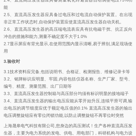
2.4、直流高压发生器应具备测量氧化锌避雷器自动调整电压75%功
能
2.5、直流高压发生器应具备过电压和过电流自动保护装置。在出现
非正常工作状态时,自动保护装置应使直流高压发生器自动关机。
2.6、直流高压发生器的高压端电流表应具有抗电磁干扰、抗正反向
冲击的措施和能力,测量不确定度不大于1.0%
2.7显示屏应有背光显示,在使用范围内显示清晰,易于辨别,满足现场使
用
3.验收时
3.1技术资料应完备,包括说明书、合格证、检测报告、维修记录卡等
3.2、铭牌标识应明显、牢固,内容包括仪器名称、生产厂家、型号、
编号、精度、测量范围、出厂日期等
3.3、直流高压发生器控制箱与高压部分均须有标识明显的接地端子
3.4、直流高压发生器的输出电压应能从零开始升压,连续平滑可调,输
出电压的调节细度应优于额定电压值的0.1% 直流高压发生器的输出
电压调整旋钮应有零位闭锁功能,以防止调整旋钮不再零位时突然
上海晟皋电气科技有限公司,您身边的高压测试！生产各种直流高压发
生器，主要为电力系统的发电、供电、用电部门，科研机构与电力设